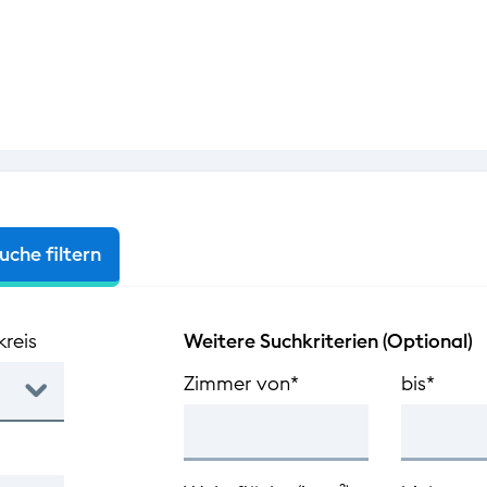
e filtern
uche filtern
reis
Weitere Suchkriterien (Optional)
Zimmer von*
bis*