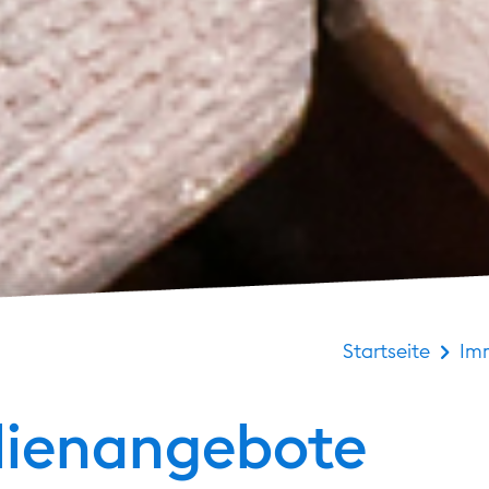
Startseite
Imm
lien­angebote