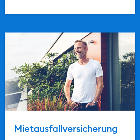
url(/.galleries/teaser/bild_text_teaser_mietausfallsc
Mietausfallversicherung