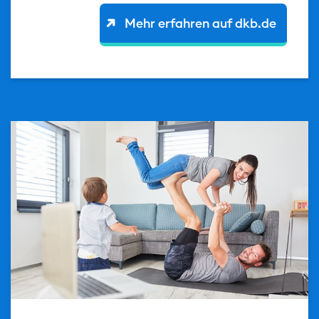
Mehr erfahren auf dkb.de
url(/.galleries/teaser/bild_text_teaser_risikolebensv