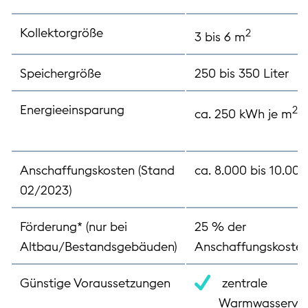
Kollektorgröße
2
3 bis 6 m
Speichergröße
250 bis 350 Liter
Energieeinsparung
2
ca. 250 kWh je m
K
Anschaffungskosten (Stand
ca. 8.000 bis 10.000
02/2023)
Förderung* (nur bei
25 % der
Altbau/Bestandsgebäuden)
Anschaffungskoste
Günstige Voraussetzungen
zentrale
Warmwasserver