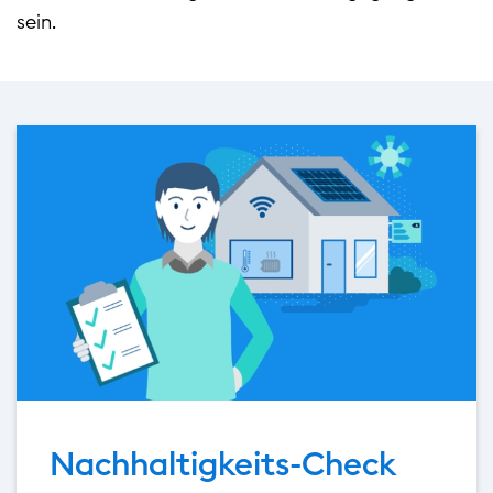
sein.
url(/.galleries/teaser/bild_text_teaser_energiebera
Nachhaltigkeits-Check