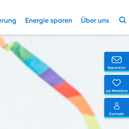
S
erung
Energie sparen
Über uns
Ic
Nachricht
Ic
zur Merkliste
Ico
Kontakt