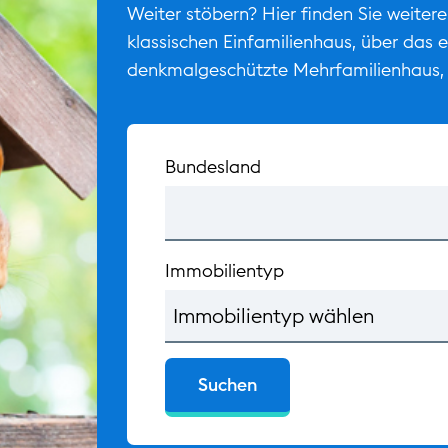
Weiter stöbern? Hier finden Sie weitere
klassischen Einfamilienhaus, über das 
denkmalgeschützte Mehrfamilienhaus, 
Bundesland
Icon
Immobilientyp
Icon