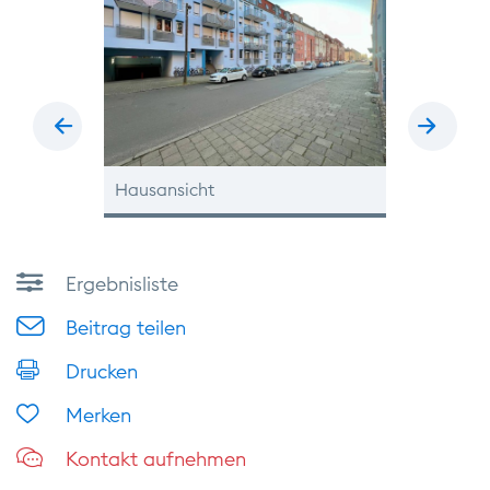
zurück
vor
 einer Hand
Hausansicht
Blick aus d
Ergebnisliste
Beitrag teilen
Drucken
Merken
Kontakt aufnehmen