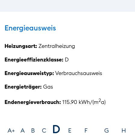
Energieausweis
Heizungsart:
Zentralheizung
Energieeffizienzklasse:
D
Energieausweistyp:
Verbrauchsausweis
Energieträger:
Gas
2
Endenergieverbrauch:
115.90 kWh/(m
a)
D
A+
A
B
C
E
F
G
H