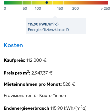
0
50
100
150
200
> 250
2
115.90 kWh/(m
a)
Energie­effizienz­klasse D
Kosten
Kaufpreis:
112.000 €
2
Preis pro m
:
2.947,37 €
Mieteinnahmen pro Monat:
528 €
Provisionsfrei für Käufer*innen
2
Endenergieverbrauch
115.90 kWh/(m
a)