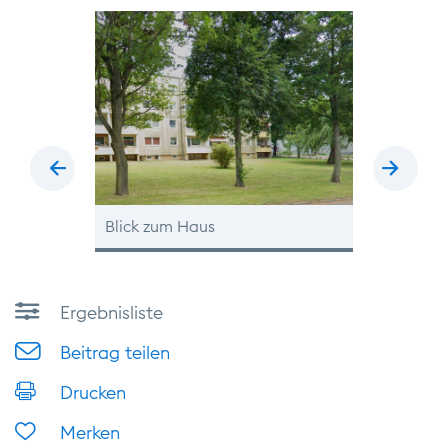
zurück
vor
 einer Hand
Blick zum Haus
seitliche H
Ergebnisliste
Beitrag teilen
Drucken
Merken