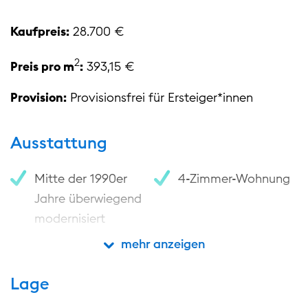
Kaufpreis:
28.700 €
2
Preis pro m
:
393,15 €
Provision:
Provisionsfrei für Ersteiger*innen
Ausstattung
Mitte der 1990er
4-Zimmer-Wohnung
Jahre überwiegend
modernisiert
mehr/weniger anzeigen
mehr anzeigen
Balkon an der
ca. 73 m²
Wohnung
Wohnfläche
Lage