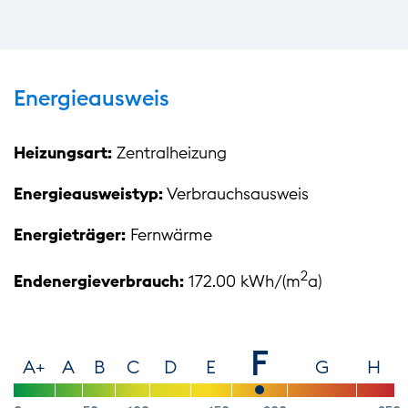
Energieausweis
Heizungsart:
Zentralheizung
Energieausweistyp:
Verbrauchsausweis
Energieträger:
Fernwärme
2
Endenergieverbrauch:
172.00 kWh/(m
a)
F
A+
A
B
C
D
E
G
H