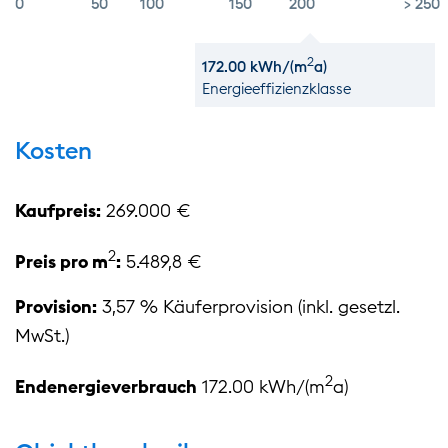
0
50
100
150
200
> 250
2
172.00 kWh/(m
a)
Energie­effizienz­klasse
Kosten
Kaufpreis:
269.000 €
2
Preis pro m
:
5.489,8 €
Provision:
3,57 % Käuferprovision (inkl. gesetzl.
MwSt.)
2
Endenergieverbrauch
172.00 kWh/(m
a)