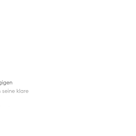
gigen
 seine klare
in einem
 den
ffer zu
stimmt,