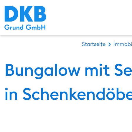
Startseite
Immobil
Bungalow mit See
in Schenkendöb