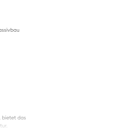
 die
 flexible
assivbau
erendes
hung und
illen mit
 2020)
 bietet das
tur.