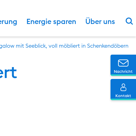
S
erung
Energie sparen
Über uns
alow mit Seeblick, voll möbliert in Schenkendöbern
Ic
ert
Nachricht
Ic
Kontakt