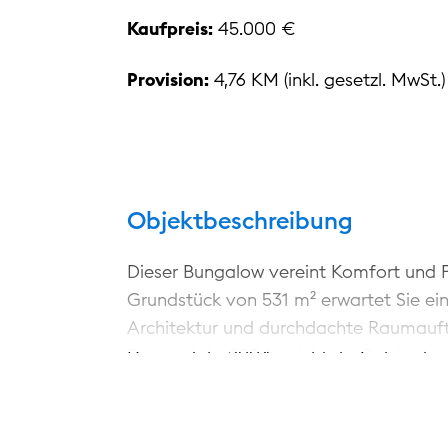
Kaufpreis:
45.000 €
Provision:
4,76 KM (inkl. gesetzl. MwSt.)
Objektbeschreibung
Dieser Bungalow vereint Komfort und F
Grundstück von 531 m² erwartet Sie ei
Architektur und durchdachte Raumaufte
Das im Jahr 2004 errichtete Gebäude 
guten Zustand. Ganz besonders ist der
Pinnower See. Die Immobilie ist vollstän
packen und einzuziehen. Die Einrichtu