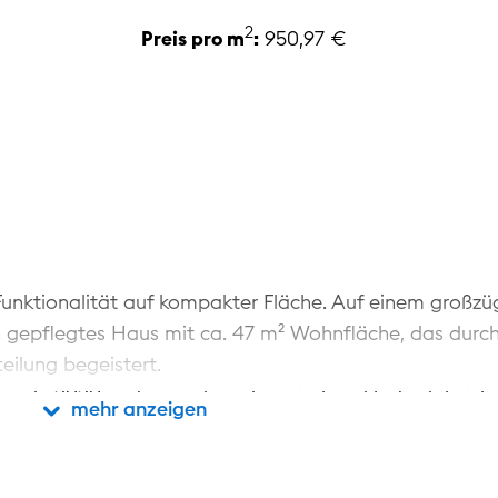
2
Preis pro m
:
950,97 €
unktionalität auf kompakter Fläche. Auf einem großzü
n gepflegtes Haus mit ca. 47 m² Wohnfläche, das durch
ilung begeistert.
wurde 2020 umfassend modernisiert und befindet sich 
mehr/weniger anzeigen
mehr anzeigen
 Blick von der nach Süden ausgerichteten Terrasse auf
dig möbliert – Sie müssen nichts weiter tun, als Ihre Ko
ng ist geschmackvoll und harmonisch aufeinander abge