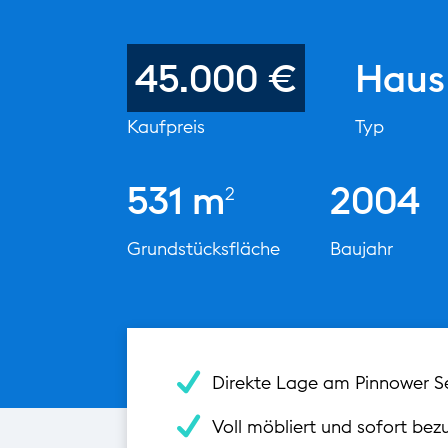
45.000 €
Haus
Kaufpreis
Typ
531 m
2004
2
Grundstücksfläche
Baujahr
Direkte Lage am Pinnower S
Voll möbliert und sofort bez