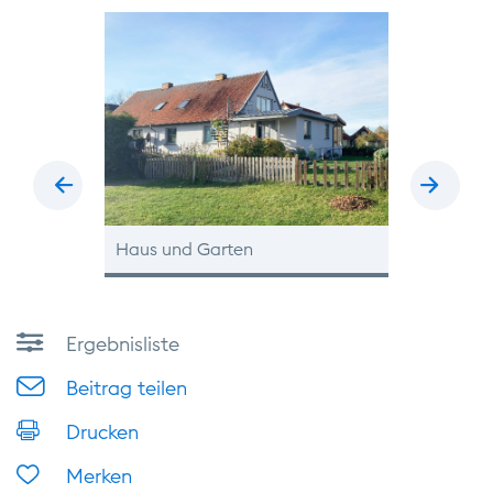
zurück
vor
Haus und Garten
Blick zum S
Ergebnisliste
Beitrag teilen
Drucken
Merken