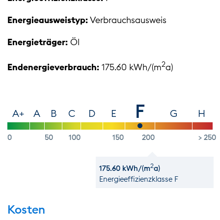
Energieausweistyp:
Verbrauchsausweis
Energieträger:
Öl
2
Endenergieverbrauch:
175.60 kWh/(m
a)
F
A+
A
B
C
D
E
G
H
0
50
100
150
200
> 250
2
175.60 kWh/(m
a)
Energie­effizienz­klasse F
Kosten