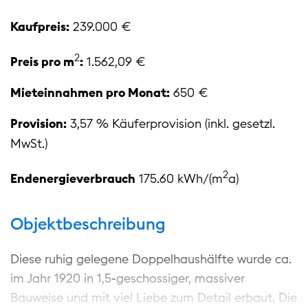
Kaufpreis:
239.000 €
2
Preis pro m
:
1.562,09 €
Mieteinnahmen pro Monat:
650 €
Provision:
3,57 % Käuferprovision (inkl. gesetzl.
MwSt.)
2
Endenergieverbrauch
175.60 kWh/(m
a)
Objektbeschreibung
Diese ruhig gelegene Doppelhaushälfte wurde ca.
im Jahr 1920 in 1,5-geschossiger, massiver
Bauweise und mit viel Liebe zum Detail erbaut. Die