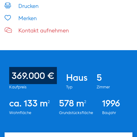
Drucken
Merken
Kontakt aufnehmen
369.000 €
Haus
5
Kaufpreis
Typ
Zimmer
ca. 133 m
578 m
1996
2
2
Wohnfläche
Grundstücksfläche
Baujahr