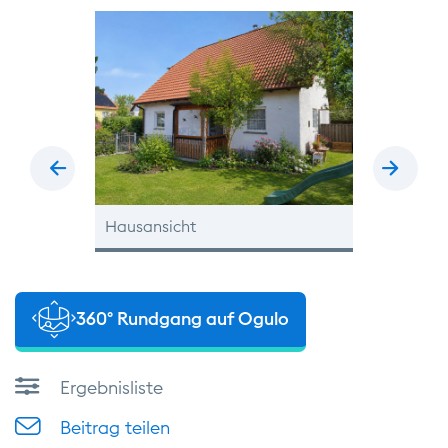
zurück
vor
Hausansicht
Terrasse
360° Rundgang auf Ogulo
Ergebnisliste
Beitrag teilen