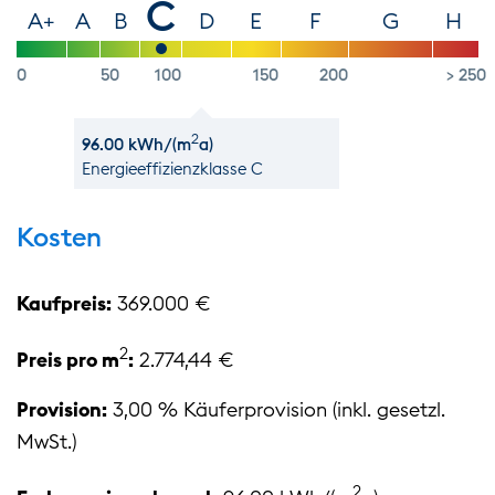
C
A+
A
B
D
E
F
G
H
0
50
100
150
200
> 250
2
96.00 kWh/(m
a)
Energie­effizienz­klasse C
Kosten
Kaufpreis:
369.000 €
2
Preis pro m
:
2.774,44 €
Provision:
3,00 % Käuferprovision (inkl. gesetzl.
MwSt.)
2