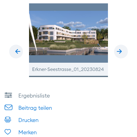
zurück
vor
r
Erkner-Seestrasse_01_20230824
Wohnzimme
Ergebnisliste
Beitrag teilen
Drucken
Merken