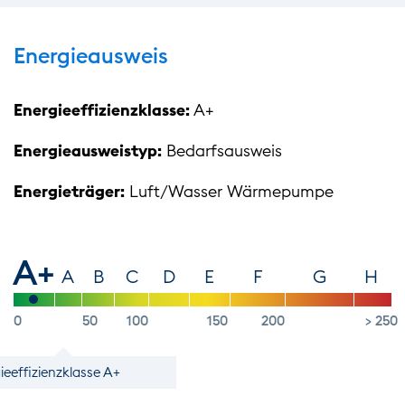
Energieausweis
Energieeffizienzklasse:
A+
Energieausweistyp:
Bedarfsausweis
Energieträger:
Luft/Wasser Wärmepumpe
A+
A
B
C
D
E
F
G
H
0
50
100
150
200
> 250
e­effizienz­klasse A+