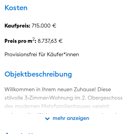
Kosten
Kaufpreis:
715.000 €
2
Preis pro m
:
8.737,63 €
Provisionsfrei für Käufer*innen
Objektbeschreibung
Willkommen in Ihrem neuen Zuhause! Diese
stilvolle 3-Zimmer-Wohnung im 2. Obergeschoss
des modernen Mehrfamilienhauses vereint
zeitgemäßes Wohnen mit einer einzigartigen Lage
mehr/weniger anzeigen
mehr anzeigen
direkt am malerischen Dämeritzsee. Hier genießen
Sie nicht nur höchsten Wohnkomfort, sondern