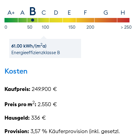
B
A+
A
C
D
E
F
G
H
0
50
100
150
200
> 250
2
61.00 kWh/(m
a)
Energie­effizienz­klasse B
Kosten
Kaufpreis:
249.900 €
2
Preis pro m
:
2.550 €
Hausgeld:
336 €
Provision:
3,57 % Käuferprovision (inkl. gesetzl.