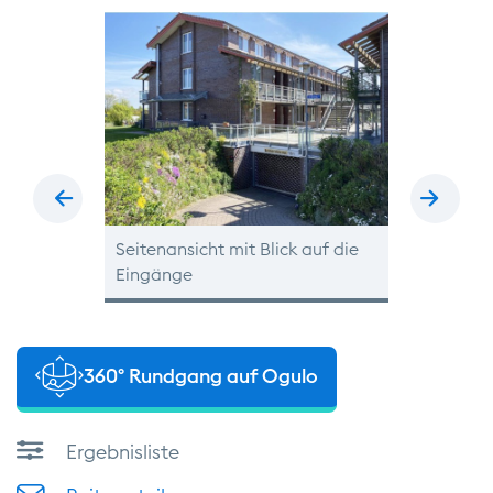
zurück
vor
r
Seitenansicht mit Blick auf die
Hafen
Eingänge
360° Rundgang auf Ogulo
Ergebnisliste