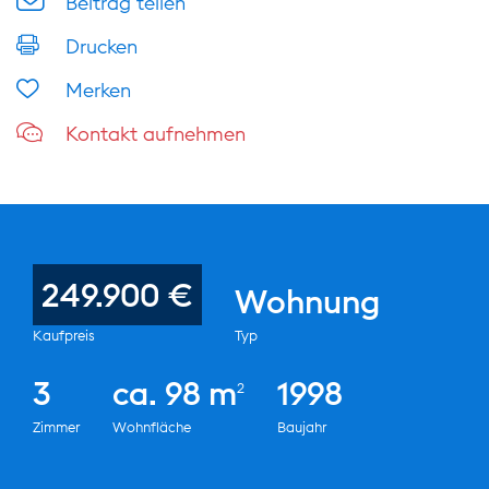
Beitrag teilen
Drucken
Merken
Kontakt aufnehmen
249.900 €
Wohnung
Kaufpreis
Typ
3
ca. 98 m
1998
2
Zimmer
Wohnfläche
Baujahr