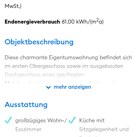
MwSt.)
2
Endenergieverbrauch
61.00 kWh/(m
a)
Objektbeschreibung
Diese charmante Eigentumswohnung befindet sich
im ersten Obergeschoss sowie im ausgebauten
Dachgeschoss eines gepflegten
Mehrfamilienhauses – nur wenige Gehminuten von
mehr/weniger anzeigen
mehr anzeigen
der Ostsee entfernt. Hier genießen Sie nicht nur
die frische Meeresluft, sondern auch eine ruhige,
Ausstattung
entspannte Atmosphäre, die zum Abschalten und
Wohlfühlen einlädt. Dieses Zuhause bietet Ihnen
großzügiges Wohn-/
Küche mit
viele Möglichkeiten.
Esszimmer
Sitzgelegenheit und
Beim Betreten der Wohnung empfängt Sie ein