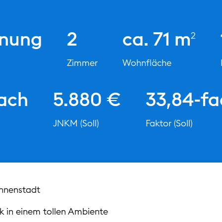
nung
2
ca. 71 m
2
Zimmer
Wohnfläche
ach
5.880 €
33,84-fa
JNKM (Soll)
Faktor (Soll)
Innenstadt
k in einem tollen Ambiente