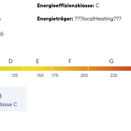
Energieeffizienzklasse:
C
s
Energieträger:
???localHeating???
a)
D
E
F
G
125
150
175
200
225
)
klasse C