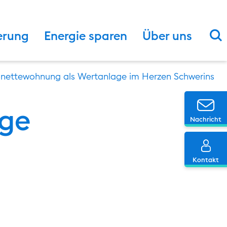
S
erung
Energie sparen
Über uns
nettewohnung als Wertanlage im Herzen Schwerins
Ic
age
Nachricht
Ic
Kontakt