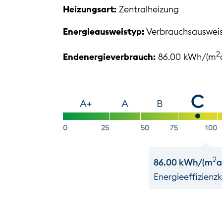
Heizungsart:
Zentralheizung
Energieausweistyp:
Verbrauchsauswei
2
Endenergieverbrauch:
86.00 kWh/(m
C
A+
A
B
0
25
50
75
100
2
86.00 kWh/(m
a
Energie­effizienz­