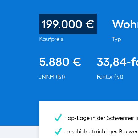
199.000 €
Woh
Kaufpreis
Typ
5.880 €
33,84-f
JNKM (Ist)
Faktor (Ist)
Top-Lage in der Schweriner 
geschichtsträchtiges Bauwer