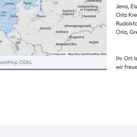
Jena, Ei
Orla Kre
Rudolst
Orla, Gr
Ihr Ort 
treetMap ODbL
wir freu