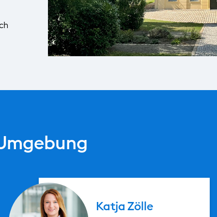
ach
d Umgebung
Katja
Zölle